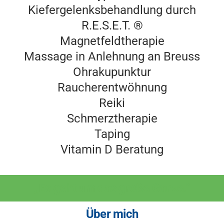
Kiefergelenksbehandlung durch
R.E.S.E.T. ®
Magnetfeldtherapie
Massage in Anlehnung an Breuss
Ohrakupunktur
Raucherentwöhnung
Reiki
Schmerztherapie
Taping
Vitamin D Beratung
„Es geht um das große Ganze.“
Über mich